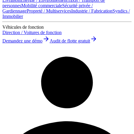
Livraison
Énergie / Environnement
Taxis / Transport de
personnes
Mobilité commerciale
Sécurité privée /
Gardiennage
Propreté / Multiservices
Industrie / Fabrication
Syndics /
Immobilier
Véhicules de fonction
Direction / Voitures de fonction
Demandez une démo
Audit de flotte gratuit