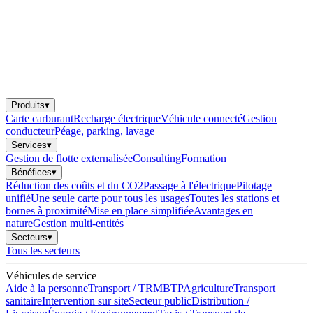
Produits
▾
Carte carburant
Recharge électrique
Véhicule connecté
Gestion
conducteur
Péage, parking, lavage
Services
▾
Gestion de flotte externalisée
Consulting
Formation
Bénéfices
▾
Réduction des coûts et du CO2
Passage à l'électrique
Pilotage
unifié
Une seule carte pour tous les usages
Toutes les stations et
bornes à proximité
Mise en place simplifiée
Avantages en
nature
Gestion multi-entités
Secteurs
▾
Tous les secteurs
Véhicules de service
Aide à la personne
Transport / TRM
BTP
Agriculture
Transport
sanitaire
Intervention sur site
Secteur public
Distribution /