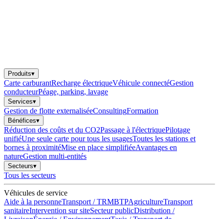
Produits
▾
Carte carburant
Recharge électrique
Véhicule connecté
Gestion
conducteur
Péage, parking, lavage
Services
▾
Gestion de flotte externalisée
Consulting
Formation
Bénéfices
▾
Réduction des coûts et du CO2
Passage à l'électrique
Pilotage
unifié
Une seule carte pour tous les usages
Toutes les stations et
bornes à proximité
Mise en place simplifiée
Avantages en
nature
Gestion multi-entités
Secteurs
▾
Tous les secteurs
Véhicules de service
Aide à la personne
Transport / TRM
BTP
Agriculture
Transport
sanitaire
Intervention sur site
Secteur public
Distribution /