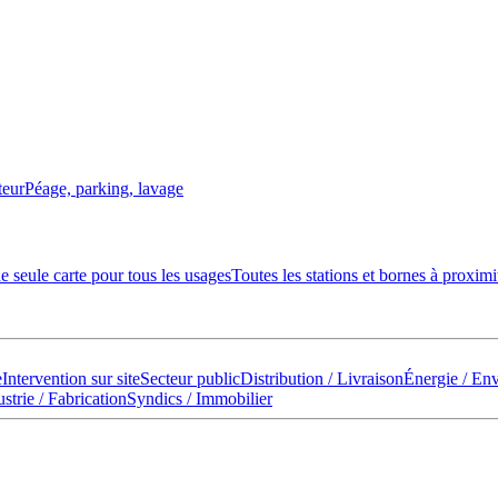
teur
Péage, parking, lavage
 seule carte pour tous les usages
Toutes les stations et bornes à proximi
e
Intervention sur site
Secteur public
Distribution / Livraison
Énergie / En
strie / Fabrication
Syndics / Immobilier