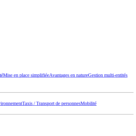
té
Mise en place simplifiée
Avantages en nature
Gestion multi-entités
vironnement
Taxis / Transport de personnes
Mobilité