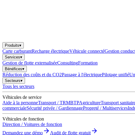
Produits
▾
Carte carburant
Recharge électrique
Véhicule connecté
Gestion conduc
Services
▾
Gestion de flotte externalisée
Consulting
Formation
Bénéfices
▾
Réduction des coûts et du CO2
Passage à l'électrique
Pilotage unifié
Une
Secteurs
▾
Tous les secteurs
Véhicules de service
Aide à la personne
Transport / TRM
BTP
Agriculture
Transport sanitair
commerciale
Sécurité privée / Gardiennage
Propreté / Multiservices
Indu
Véhicules de fonction
Direction / Voitures de fonction
Demandez une démo
Audit de flotte gratuit