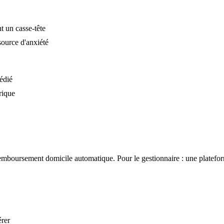
t un casse-tête
source d'anxiété
dédié
rique
remboursement domicile automatique. Pour le gestionnaire : une plateform
érer